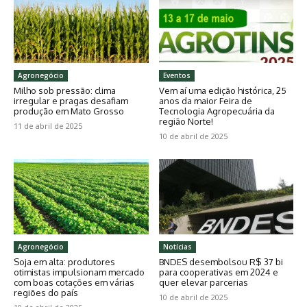
Agronegócio
Eventos
Milho sob pressão: clima
Vem aí uma edição histórica, 25
irregular e pragas desafiam
anos da maior Feira de
produção em Mato Grosso
Tecnologia Agropecuária da
região Norte!
11 de abril de 2025
10 de abril de 2025
Agronegócio
Notícias
Soja em alta: produtores
BNDES desembolsou R$ 37 bi
otimistas impulsionam mercado
para cooperativas em 2024 e
com boas cotações em várias
quer elevar parcerias
regiões do país
10 de abril de 2025