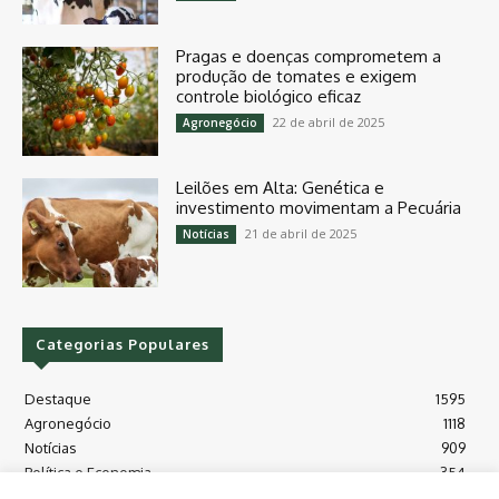
Pragas e doenças comprometem a
produção de tomates e exigem
controle biológico eficaz
22 de abril de 2025
Agronegócio
Leilões em Alta: Genética e
investimento movimentam a Pecuária
21 de abril de 2025
Notícias
Categorias Populares
Destaque
1595
Agronegócio
1118
Notícias
909
Política e Economia
354
Políticas Agrícola
175