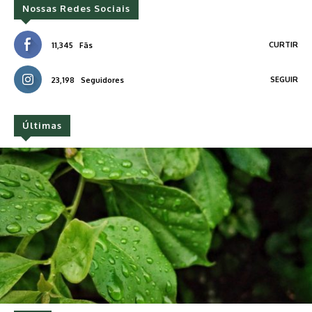
Nossas Redes Sociais
CURTIR
11,345
Fãs
SEGUIR
23,198
Seguidores
Últimas