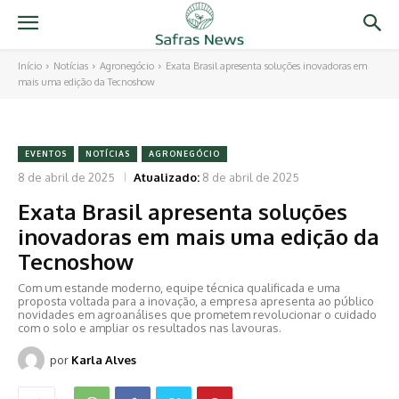
Início
Notícias
Agronegócio
Exata Brasil apresenta soluções inovadoras em
mais uma edição da Tecnoshow
EVENTOS
NOTÍCIAS
AGRONEGÓCIO
8 de abril de 2025
Atualizado:
8 de abril de 2025
Exata Brasil apresenta soluções
inovadoras em mais uma edição da
Tecnoshow
Com um estande moderno, equipe técnica qualificada e uma
proposta voltada para a inovação, a empresa apresenta ao público
novidades em agroanálises que prometem revolucionar o cuidado
com o solo e ampliar os resultados nas lavouras.
por
Karla Alves