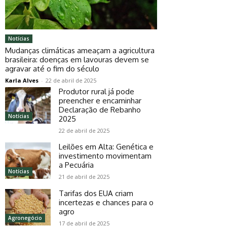
Notícias
Mudanças climáticas ameaçam a agricultura
brasileira: doenças em lavouras devem se
agravar até o fim do século
Karla Alves
-
22 de abril de 2025
Produtor rural já pode
preencher e encaminhar
Declaração de Rebanho
Notícias
2025
22 de abril de 2025
Leilões em Alta: Genética e
investimento movimentam
a Pecuária
Notícias
21 de abril de 2025
Tarifas dos EUA criam
incertezas e chances para o
agro
Agronegócio
17 de abril de 2025