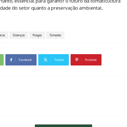
anto, essencial para garantir o futuro da tomaticultura
lidade do setor quanto a preservação ambiental.
icos
Doenças
Pragas
Tomates
Facebook
Twitter
Pinterest