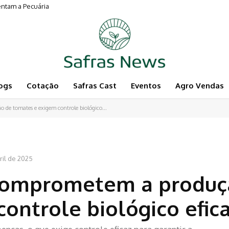
am a Pecuária
 o agro
ogs
Cotação
Safras Cast
Eventos
Agro Vendas
de tomates e exigem controle biológico...
ril de 2025
 comprometem a produç
ontrole biológico efic