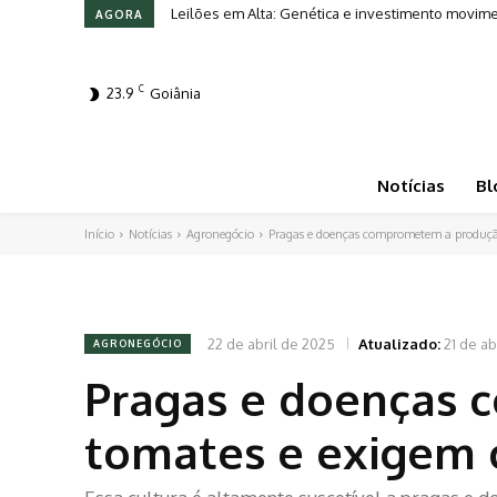
Leilões em Alta: Genética e investimento moviment
Tarifas dos EUA criam incertezas e chances para
AGORA
C
23.9
Goiânia
Notícias
Bl
Início
Notícias
Agronegócio
Pragas e doenças comprometem a produção 
22 de abril de 2025
Atualizado:
21 de ab
AGRONEGÓCIO
Pragas e doenças
tomates e exigem c