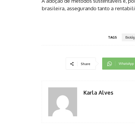
A adoção de métodos sustentáveis é, port
brasileira, assegurando tanto a rentabi
TAGS
Biológ
WhatsApp
Share
Karla Alves