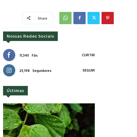
Share
Nossas Redes Sociais
CURTIR
11,345
Fãs
SEGUIR
23,198
Seguidores
Últimas