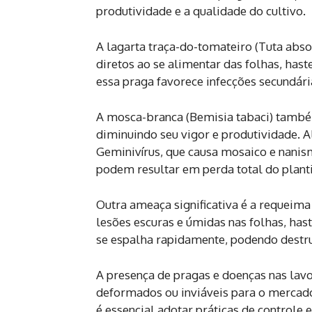
produtividade e a qualidade do cultivo.
A lagarta traça-do-tomateiro (Tuta abso
diretos ao se alimentar das folhas, hast
essa praga favorece infecções secundári
A mosca-branca (Bemisia tabaci) també
diminuindo seu vigor e produtividade. A
Geminivírus, que causa mosaico e nanis
podem resultar em perda total do plant
Outra ameaça significativa é a requeima
lesões escuras e úmidas nas folhas, has
se espalha rapidamente, podendo destru
A presença de pragas e doenças nas lavo
deformados ou inviáveis para o mercado
é essencial adotar práticas de controle e