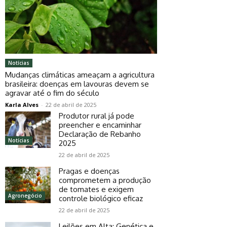
Notícias
Mudanças climáticas ameaçam a agricultura
brasileira: doenças em lavouras devem se
agravar até o fim do século
Karla Alves
-
22 de abril de 2025
Produtor rural já pode
preencher e encaminhar
Declaração de Rebanho
Notícias
2025
22 de abril de 2025
Pragas e doenças
comprometem a produção
de tomates e exigem
Agronegócio
controle biológico eficaz
22 de abril de 2025
Leilões em Alta: Genética e