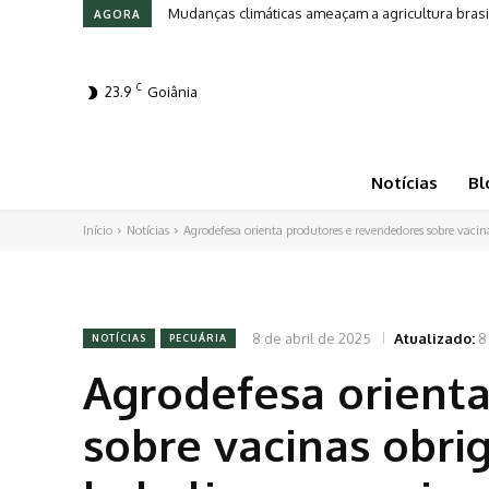
Mudanças climáticas ameaçam a agricultura brasi
AGORA
C
23.9
Goiânia
Notícias
Bl
Início
Notícias
Agrodefesa orienta produtores e revendedores sobre vacina
8 de abril de 2025
Atualizado:
8
NOTÍCIAS
PECUÁRIA
Agrodefesa orient
sobre vacinas obrig