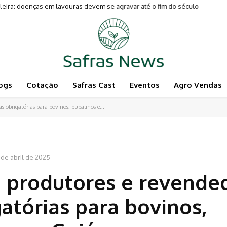
leira: doenças em lavouras devem se agravar até o fim do século
ogs
Cotação
Safras Cast
Eventos
Agro Vendas
s obrigatórias para bovinos, bubalinos e...
 de abril de 2025
a produtores e revende
atórias para bovinos,