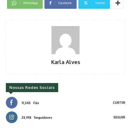
WhatsApp
Facebook
Twitter
Karla Alves
Nossas Redes Sociais
CURTIR
11,345
Fãs
SEGUIR
23,198
Seguidores