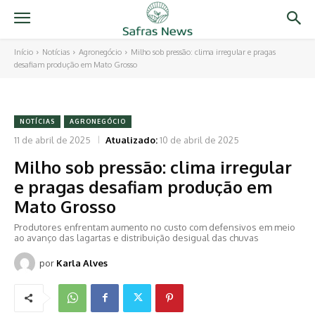
Início
Notícias
Agronegócio
Milho sob pressão: clima irregular e pragas
desafiam produção em Mato Grosso
NOTÍCIAS
AGRONEGÓCIO
11 de abril de 2025
Atualizado:
10 de abril de 2025
Milho sob pressão: clima irregular
e pragas desafiam produção em
Mato Grosso
Produtores enfrentam aumento no custo com defensivos em meio
ao avanço das lagartas e distribuição desigual das chuvas
por
Karla Alves