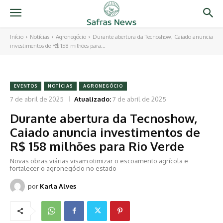
Início
Notícias
Agronegócio
Durante abertura da Tecnoshow, Caiado anuncia
investimentos de R$ 158 milhões para...
EVENTOS
NOTÍCIAS
AGRONEGÓCIO
7 de abril de 2025
Atualizado:
7 de abril de 2025
Durante abertura da Tecnoshow,
Caiado anuncia investimentos de
R$ 158 milhões para Rio Verde
Novas obras viárias visam otimizar o escoamento agrícola e
fortalecer o agronegócio no estado
por
Karla Alves