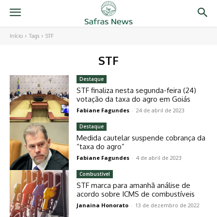
Início
Tags
STF
STF
Destaque
STF finaliza nesta segunda-feira (24)
votação da taxa do agro em Goiás
Fabiane Fagundes
-
24 de abril de 2023
Destaque
Medida cautelar suspende cobrança da
“taxa do agro”
Fabiane Fagundes
-
4 de abril de 2023
Combustível
STF marca para amanhã análise de
acordo sobre ICMS de combustíveis
Janaina Honorato
-
13 de dezembro de 2022