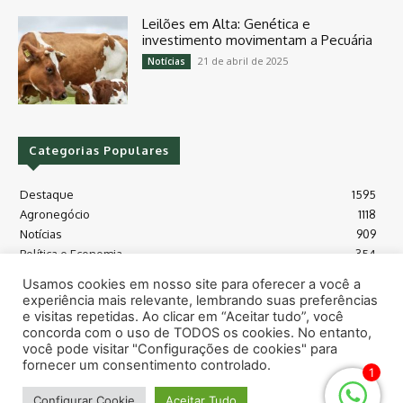
Leilões em Alta: Genética e
investimento movimentam a Pecuária
21 de abril de 2025
Notícias
Categorias Populares
Destaque
1595
Agronegócio
1118
Notícias
909
Política e Economia
354
Políticas Agrícola
175
Usamos cookies em nosso site para oferecer a você a
Máquinas e Tecnologia
128
experiência mais relevante, lembrando suas preferências
Grãos - soja e milho
118
e visitas repetidas. Ao clicar em “Aceitar tudo”, você
concorda com o uso de TODOS os cookies. No entanto,
Meio Ambiente
115
você pode visitar "Configurações de cookies" para
fornecer um consentimento controlado.
1
© Todos os direitos reservados safras.news
Configurar Cookie
Aceitar Tudo