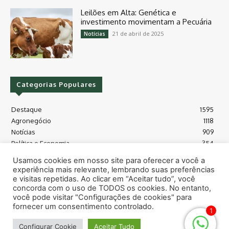
Leilões em Alta: Genética e
investimento movimentam a Pecuária
21 de abril de 2025
Notícias
Categorias Populares
Destaque
1595
Agronegócio
1118
Notícias
909
Política e Economia
354
Políticas Agrícola
175
Usamos cookies em nosso site para oferecer a você a
Máquinas e Tecnologia
128
experiência mais relevante, lembrando suas preferências
Grãos - soja e milho
118
e visitas repetidas. Ao clicar em “Aceitar tudo”, você
concorda com o uso de TODOS os cookies. No entanto,
Meio Ambiente
115
você pode visitar "Configurações de cookies" para
fornecer um consentimento controlado.
1
© Todos os direitos reservados safras.news
Configurar Cookie
Aceitar Tudo