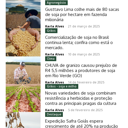
Agronegócio
Gusttavo Lima colhe mais de 80 sacas
de soja por hectare em fazenda
milionária
Karla Alves
-
21 de março de 2025
Grãos
Comercialização de soja no Brasil
continua lenta; confira como está o
mercado.
Karla Alves
-
10 de março de 2025
Clima
CHUVA de granizo causou prejuízo de
R4 5,5 milhões a produtores de soja
em Rio Verde (GO)
Karla Alves
-
14 de fevereiro de 2025
Grãos - soja e milho
Novas variedades de soja combinam
resistência a herbicidas e proteção
contra as principais pragas da cultura
Karla Alves
-
5 de fevereiro de 2025
Destaque
Expedição Safra Goiás espera
crescimento de até 20% na produção