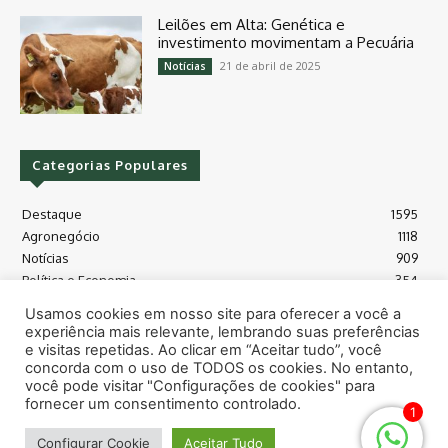
Leilões em Alta: Genética e
investimento movimentam a Pecuária
21 de abril de 2025
Notícias
Categorias Populares
Destaque
1595
Agronegócio
1118
Notícias
909
Política e Economia
354
Políticas Agrícola
175
Usamos cookies em nosso site para oferecer a você a
Máquinas e Tecnologia
128
experiência mais relevante, lembrando suas preferências
Grãos - soja e milho
118
e visitas repetidas. Ao clicar em “Aceitar tudo”, você
concorda com o uso de TODOS os cookies. No entanto,
Meio Ambiente
115
você pode visitar "Configurações de cookies" para
fornecer um consentimento controlado.
1
© Todos os direitos reservados safras.news
Configurar Cookie
Aceitar Tudo