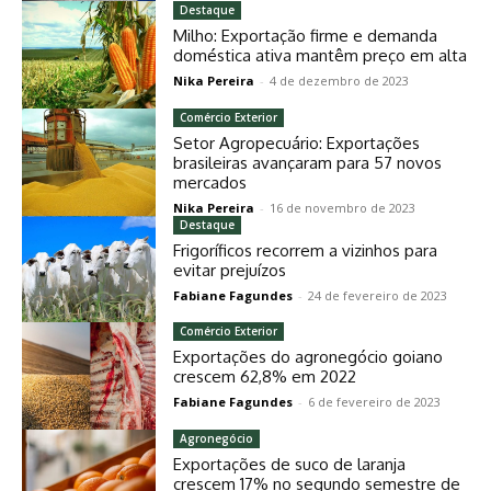
Destaque
Milho: Exportação firme e demanda
doméstica ativa mantêm preço em alta
Nika Pereira
-
4 de dezembro de 2023
Comércio Exterior
Setor Agropecuário: Exportações
brasileiras avançaram para 57 novos
mercados
Nika Pereira
-
16 de novembro de 2023
Destaque
Frigoríficos recorrem a vizinhos para
evitar prejuízos
Fabiane Fagundes
-
24 de fevereiro de 2023
Comércio Exterior
Exportações do agronegócio goiano
crescem 62,8% em 2022
Fabiane Fagundes
-
6 de fevereiro de 2023
Agronegócio
Exportações de suco de laranja
crescem 17% no segundo semestre de