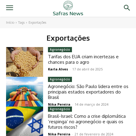
Início
Tags
Exportações
Exportações
Agronegócio
Tarifas dos EUA criam incertezas e
chances para o agro
Karla Alves
-
17 de abril de 2025
Agronegócio
Agronegócio: São Paulo lidera entre os
principais estados exportadores do
Brasil
Nika Pereira
-
14 de março de 2024
Agronegócio
Brasil-Israel: Como a crise diplomática
‘respinga’ no agronegócio e quais os
futuros riscos?
Nika Pereira
-
21 de fevereiro de 2024