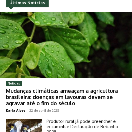
Últimas Notícias
Notícias
Mudanças climáticas ameaçam a agricultura
brasileira: doenças em lavouras devem se
agravar até o fim do século
Karla Alves
-
22 de abril de 2025
Produtor rural já pode preencher e
encaminhar Declaração de Rebanho
2025