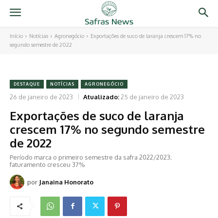
Início
Notícias
Agronegócio
Exportações de suco de laranja crescem 17% no
segundo semestre de 2022
DESTAQUE
NOTÍCIAS
AGRONEGÓCIO
26 de janeiro de 2023
Atualizado:
25 de janeiro de 2023
Exportações de suco de laranja
crescem 17% no segundo semestre
de 2022
Período marca o primeiro semestre da safra 2022/2023;
faturamento cresceu 37%
por
Janaina Honorato