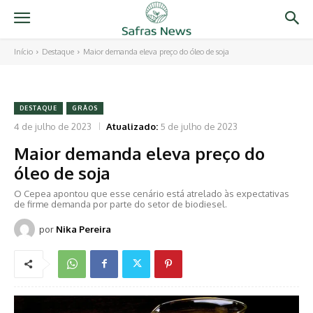
Início
Destaque
Maior demanda eleva preço do óleo de soja
DESTAQUE
GRÃOS
4 de julho de 2023
Atualizado:
5 de julho de 2023
Maior demanda eleva preço do
óleo de soja
O Cepea apontou que esse cenário está atrelado às expectativas
de firme demanda por parte do setor de biodiesel.
por
Nika Pereira