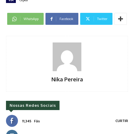
VIA
Cepea
WhatsApp
Facebook
Twitter
Nika Pereira
Nossas Redes Sociais
CURTIR
11,345
Fãs