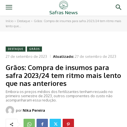
Início
Destaque
Grãos: Compra de insumos para safra 2023/24 tem ritmo mais
lento que...
DESTAQUE
GRÃOS
27 de setembro de 2023
Atualizado:
27 de setembro de 2023
Grãos: Compra de insumos para
safra 2023/24 tem ritmo mais lento
que nas anteriores
Embora os preços médios dos fertilizantes tenham recuado no
primeiro semestre de 2023, outros componentes do custo não
acompanharam essa redução.
por
Nika Pereira