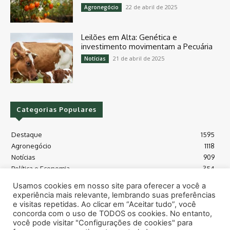
22 de abril de 2025
Agronegócio
Leilões em Alta: Genética e
investimento movimentam a Pecuária
21 de abril de 2025
Notícias
Categorias Populares
Destaque
1595
Agronegócio
1118
Notícias
909
Política e Economia
354
Políticas Agrícola
175
Usamos cookies em nosso site para oferecer a você a
Máquinas e Tecnologia
128
experiência mais relevante, lembrando suas preferências
Grãos - soja e milho
118
e visitas repetidas. Ao clicar em “Aceitar tudo”, você
concorda com o uso de TODOS os cookies. No entanto,
Meio Ambiente
115
você pode visitar "Configurações de cookies" para