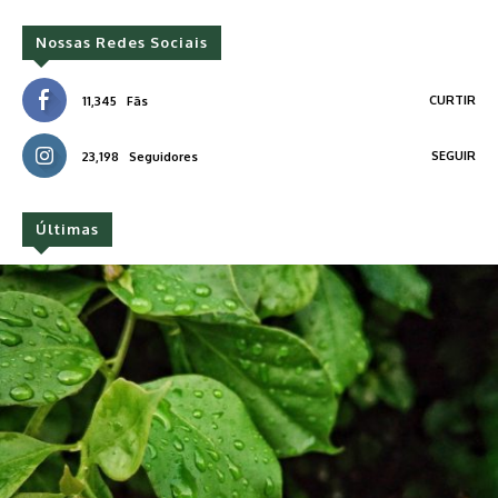
Nossas Redes Sociais
CURTIR
11,345
Fãs
SEGUIR
23,198
Seguidores
Últimas