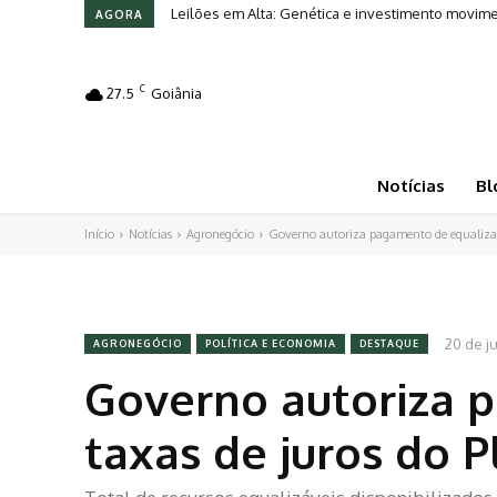
Leilões em Alta: Genética e investimento movim
Tarifas dos EUA criam incertezas e chances pa
AGORA
C
27.5
Goiânia
Notícias
Bl
Início
Notícias
Agronegócio
Governo autoriza pagamento de equalizaç
20 de j
AGRONEGÓCIO
POLÍTICA E ECONOMIA
DESTAQUE
Governo autoriza 
taxas de juros do P