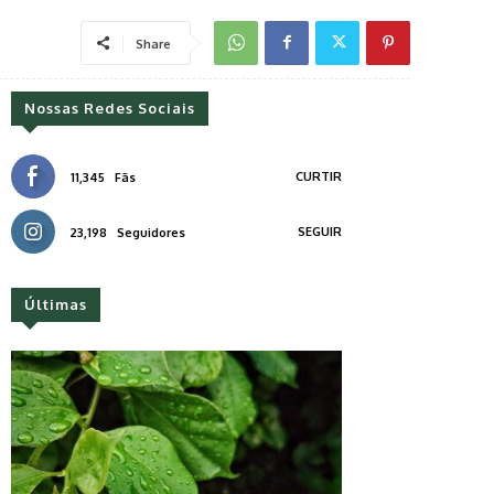
Share
Nossas Redes Sociais
CURTIR
11,345
Fãs
SEGUIR
23,198
Seguidores
Últimas