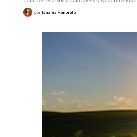
Total de recursos equalizáveis disponibilizados 
por
Janaina Honorato