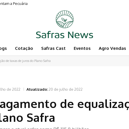
entam a Pecuária
ra o agro
ogs
Cotação
Safras Cast
Eventos
Agro Vendas
ão de taxas de juros do Plano Safra
ulho de 2022
Atualizado:
20 de julho de 2022
pagamento de equaliza
lano Safra