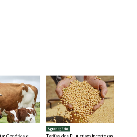
Agronegócio
ta: Genética e
Tarifas dos EUA criam incertezas