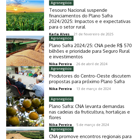
Agronegócio
Tesouro Nacional suspende
financiamentos do Plano Safra
2024/2025: Impactos e e expectativas
para o setor rural
Karla Alves
-
21 de fevereiro de 2025
Agronegócio
Plano Safra 2024/25: CNA pede R$ 570
bilhões e prioridade para Seguro Rural
e investimentos
Nika Pereira
-
26 de abril de 2024
Agronegócio
Produtores do Centro-Oeste discutem
propostas para próximo Plano Safra
Nika Pereira
-
13 de março de 2024
Agronegócio
Plano Safra: CNA levanta demandas
nas cadeias da fruticultura, hortaliças e
flores
Nika Pereira
-
5 de março de 2024
Agronegócio
CNA promove encontros regionais para