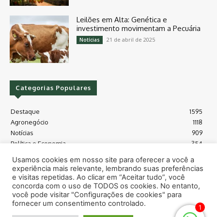
Leilões em Alta: Genética e
investimento movimentam a Pecuária
21 de abril de 2025
Notícias
Categorias Populares
Destaque
1595
Agronegócio
1118
Notícias
909
Política e Economia
354
Políticas Agrícola
175
Usamos cookies em nosso site para oferecer a você a
Máquinas e Tecnologia
128
experiência mais relevante, lembrando suas preferências
Grãos - soja e milho
118
e visitas repetidas. Ao clicar em “Aceitar tudo”, você
concorda com o uso de TODOS os cookies. No entanto,
Meio Ambiente
115
você pode visitar "Configurações de cookies" para
fornecer um consentimento controlado.
1