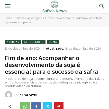
Início
Notícias
Agronegócio
Fim de ano: Acompanhar o desenvolvimento da
soja é essencial para o...
NOTÍCIAS
AGRONEGÓCIO
CLIMA
13 de dezembro de 2024
Atualizado:
18 de dezembro de 2024
Fim de ano: Acompanhar o
desenvolvimento da soja é
essencial para o sucesso da safra
Produtores de soja devem monitorar o desenvolvimento das raízes
e nódulos, essenciais para a fixação biológica de nitrogênio e a
produtividade da cultura.
por
Karla Alves