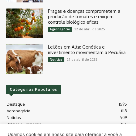
Pragas e doenças comprometem a
produção de tomates e exigem
controle biológico eficaz
22 de abril de 2025
Agronegócio
Leilões em Alta: Genética e
investimento movimentam a Pecuária
21 de abril de 2025
Notícias
Categorias Populares
Destaque
1595
Agronegócio
1118
Notícias
909
Política e Economia
354
Políticas Agrícola
175
Usamos cookies em nosso site para oferecer a você a