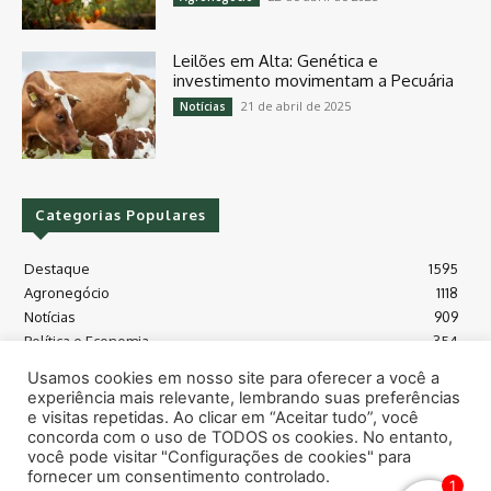
Leilões em Alta: Genética e
investimento movimentam a Pecuária
21 de abril de 2025
Notícias
Categorias Populares
Destaque
1595
Agronegócio
1118
Notícias
909
Política e Economia
354
Políticas Agrícola
175
Usamos cookies em nosso site para oferecer a você a
Máquinas e Tecnologia
128
experiência mais relevante, lembrando suas preferências
Grãos - soja e milho
118
e visitas repetidas. Ao clicar em “Aceitar tudo”, você
concorda com o uso de TODOS os cookies. No entanto,
Meio Ambiente
115
você pode visitar "Configurações de cookies" para
fornecer um consentimento controlado.
1