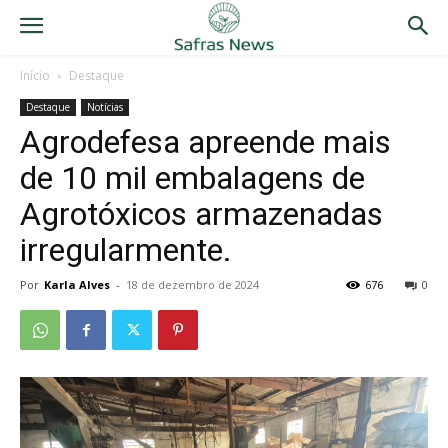
Início
Destaque
Destaque
Notícias
Agrodefesa apreende mais
de 10 mil embalagens de
Agrotóxicos armazenadas
irregularmente.
Por
Karla Alves
-
18 de dezembro de 2024
676
0