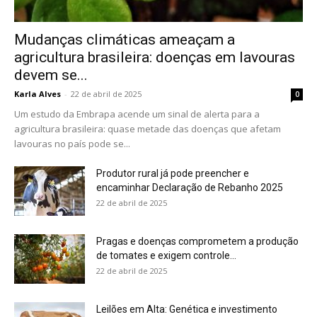
Mudanças climáticas ameaçam a
agricultura brasileira: doenças em lavouras
devem se...
Karla Alves
-
22 de abril de 2025
0
Um estudo da Embrapa acende um sinal de alerta para a
agricultura brasileira: quase metade das doenças que afetam
lavouras no país pode se...
Produtor rural já pode preencher e
encaminhar Declaração de Rebanho 2025
22 de abril de 2025
Pragas e doenças comprometem a produção
de tomates e exigem controle...
22 de abril de 2025
Leilões em Alta: Genética e investimento