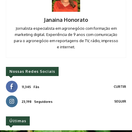
Janaina Honorato
Jornalista especialista em agronegócio com formação em
marketing digital. Experiência de 9 anos com comunicação
para o agronegócio em reportagens de TV, rádio, impresso
e internet.
Nossas Redes Sociais
CURTIR
11,345
Fãs
SEGUIR
23,198
Seguidores
Últimas