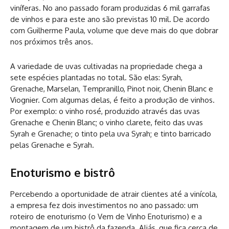
viníferas. No ano passado foram produzidas 6 mil garrafas
de vinhos e para este ano são previstas 10 mil. De acordo
com Guilherme Paula, volume que deve mais do que dobrar
nos próximos três anos.
A variedade de uvas cultivadas na propriedade chega a
sete espécies plantadas no total. São elas: Syrah,
Grenache, Marselan, Tempranillo, Pinot noir, Chenin Blanc e
Viognier. Com algumas delas, é feito a produção de vinhos.
Por exemplo: o vinho rosé, produzido através das uvas
Grenache e Chenin Blanc; o vinho clarete, feito das uvas
Syrah e Grenache; o tinto pela uva Syrah; e tinto barricado
pelas Grenache e Syrah.
Enoturismo e bistrô
Percebendo a oportunidade de atrair clientes até a vinícola,
a empresa fez dois investimentos no ano passado: um
roteiro de enoturismo (o Vem de Vinho Enoturismo) e a
montagem de um bistrô da fazenda. Aliás, que fica cerca de