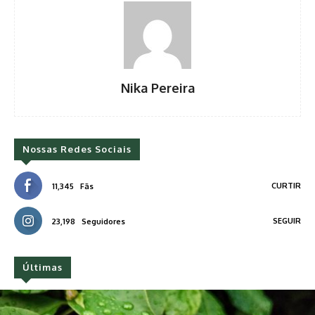
Nika Pereira
Nossas Redes Sociais
CURTIR
11,345
Fãs
SEGUIR
23,198
Seguidores
Últimas