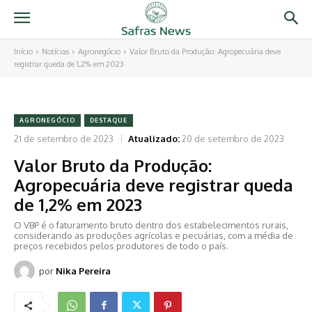
Início
Notícias
Agronegócio
Valor Bruto da Produção: Agropecuária deve
registrar queda de 1,2% em 2023
AGRONEGÓCIO
DESTAQUE
21 de setembro de 2023
Atualizado:
20 de setembro de 2023
Valor Bruto da Produção:
Agropecuária deve registrar queda
de 1,2% em 2023
O VBP é o faturamento bruto dentro dos estabelecimentos rurais,
considerando as produções agrícolas e pecuárias, com a média de
preços recebidos pelos produtores de todo o país.
por
Nika Pereira