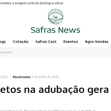
tes e exigem controle biológico eficaz
mentam a Pecuária
ogs
Cotação
Safras Cast
Eventos
Agro Vendas
a economia
 2022
Atualizado:
7 de julho de 2022
jetos na adubação gera