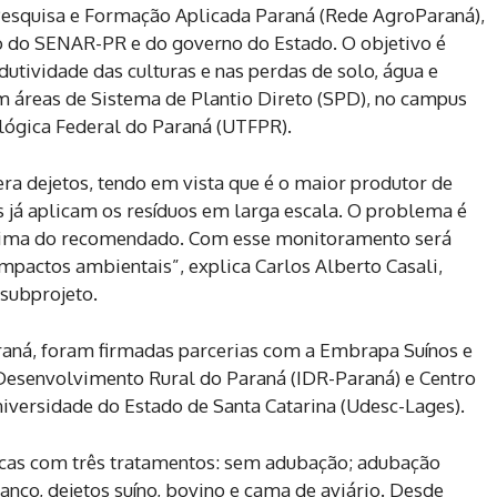
Pesquisa e Formação Aplicada Paraná (Rede AgroParaná),
ro do SENAR-PR e do governo do Estado. O objetivo é
odutividade das culturas e nas perdas de solo, água e
m áreas de Sistema de Plantio Direto (SPD), no campus
lógica Federal do Paraná (UTFPR).
ra dejetos, tendo em vista que é o maior produtor de
s já aplicam os resíduos em larga escala. O problema é
acima do recomendado. Com esse monitoramento será
impactos ambientais”, explica Carlos Alberto Casali,
subprojeto.
raná, foram firmadas parcerias com a Embrapa Suínos e
 Desenvolvimento Rural do Paraná (IDR-Paraná) e Centro
niversidade do Estado de Santa Catarina (Udesc-Lages).
icas com três tratamentos: sem adubação; adubação
anço, dejetos suíno, bovino e cama de aviário. Desde