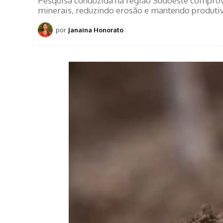
Pesquisa conduzida na região Sudoeste comprova
minerais, reduzindo erosão e mantendo produti
por
Janaina Honorato