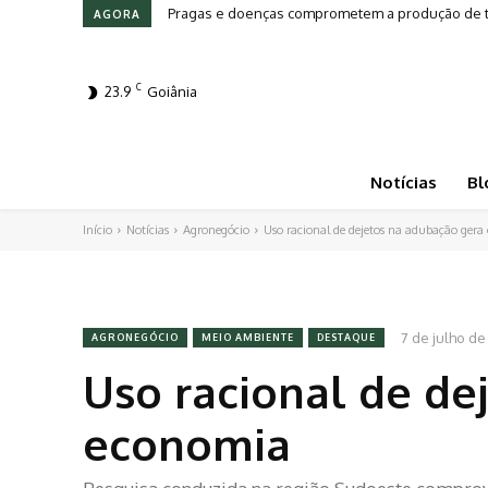
Pragas e doenças comprometem a produção de toma
Leilões em Alta: Genética e investimento movi
AGORA
C
23.9
Goiânia
Notícias
Bl
Início
Notícias
Agronegócio
Uso racional de dejetos na adubação ger
7 de julho de
AGRONEGÓCIO
MEIO AMBIENTE
DESTAQUE
Uso racional de de
economia