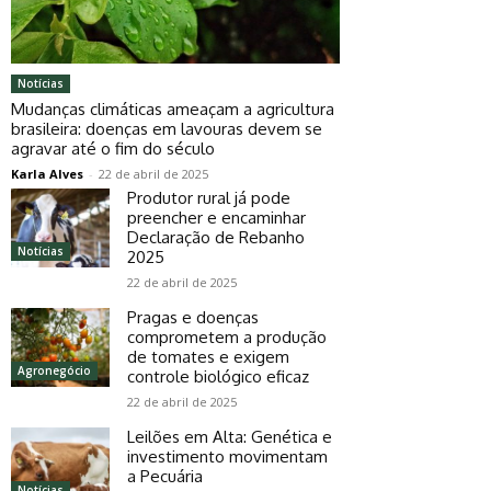
Notícias
Mudanças climáticas ameaçam a agricultura
brasileira: doenças em lavouras devem se
agravar até o fim do século
Karla Alves
-
22 de abril de 2025
Produtor rural já pode
preencher e encaminhar
Declaração de Rebanho
Notícias
2025
22 de abril de 2025
Pragas e doenças
comprometem a produção
de tomates e exigem
Agronegócio
controle biológico eficaz
22 de abril de 2025
Leilões em Alta: Genética e
investimento movimentam
a Pecuária
Notícias