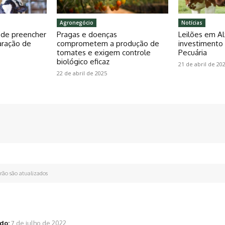
Agronegócio
Notícias
pode preencher
Pragas e doenças
Leilões em Al
aração de
comprometem a produção de
investiment
tomates e exigem controle
Pecuária
biológico eficaz
21 de abril de 20
22 de abril de 2025