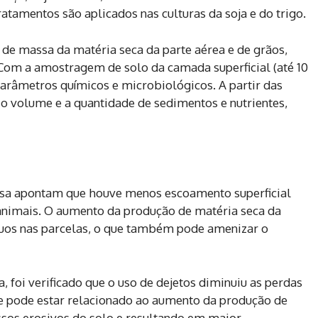
atamentos são aplicados nas culturas da soja e do trigo.
e de massa da matéria seca da parte aérea e de grãos,
om a amostragem de solo da camada superficial (até 10
râmetros químicos e microbiológicos. A partir das
o volume e a quantidade de sedimentos e nutrientes,
isa apontam que houve menos escoamento superficial
 animais. O aumento da produção de matéria seca da
duos nas parcelas, o que também pode amenizar o
 foi verificado que o uso de dejetos diminuiu as perdas
e pode estar relacionado ao aumento da produção de
sos erosivos do solo e resultando em maior