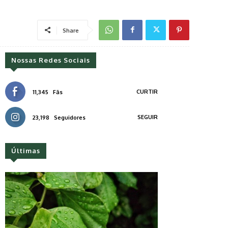
Share
Nossas Redes Sociais
CURTIR
11,345
Fãs
SEGUIR
23,198
Seguidores
Últimas