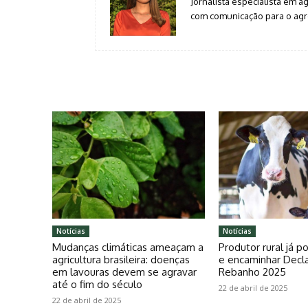
Jornalista especialista em 
com comunicação para o agro
Notícias
Notícias
Mudanças climáticas ameaçam a
Produtor rural já 
agricultura brasileira: doenças
e encaminhar Decl
em lavouras devem se agravar
Rebanho 2025
até o fim do século
22 de abril de 2025
22 de abril de 2025