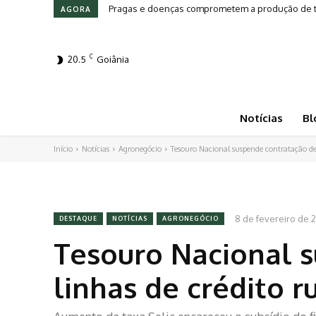
Pragas e doenças comprometem a produção de tomat
Leilões em Alta: Genética e investimento movim
AGORA
C
20.5
Goiânia
Notícias
Bl
Início
Notícias
Agronegócio
Tesouro Nacional suspende contratação de 
8 de fevereiro de 
DESTAQUE
NOTÍCIAS
AGRONEGÓCIO
Tesouro Nacional 
linhas de crédito r