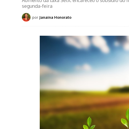
Aumento da taxa Selic encareceu o subsídio do
segunda-feira
por
Janaina Honorato