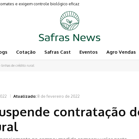
es e exigem controle biológico eficaz
entam a Pecuária
ogs
Cotação
Safras Cast
Eventos
Agro Vendas
linhas de crédito rural
2022
Atualizado:
8 de fevereiro de 2022
suspende contratação d
ural