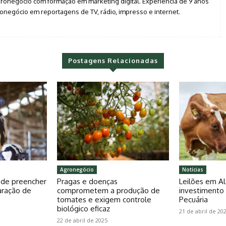
agronegócio com formação em marketing digital. Experiência de 9 anos
negócio em reportagens de TV, rádio, impresso e internet.
Postagens Relacionadas
Agronegócio
Notícias
pode preencher
Pragas e doenças
Leilões em Al
aração de
comprometem a produção de
investiment
tomates e exigem controle
Pecuária
biológico eficaz
21 de abril de 20
22 de abril de 2025