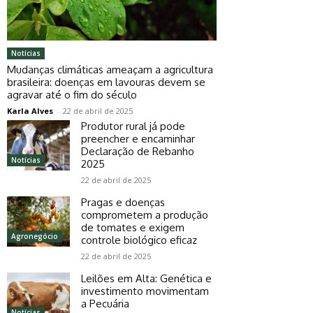
Notícias
Mudanças climáticas ameaçam a agricultura
brasileira: doenças em lavouras devem se
agravar até o fim do século
Karla Alves
-
22 de abril de 2025
Produtor rural já pode
preencher e encaminhar
Declaração de Rebanho
Notícias
2025
22 de abril de 2025
Pragas e doenças
comprometem a produção
de tomates e exigem
Agronegócio
controle biológico eficaz
22 de abril de 2025
Leilões em Alta: Genética e
investimento movimentam
a Pecuária
Notícias