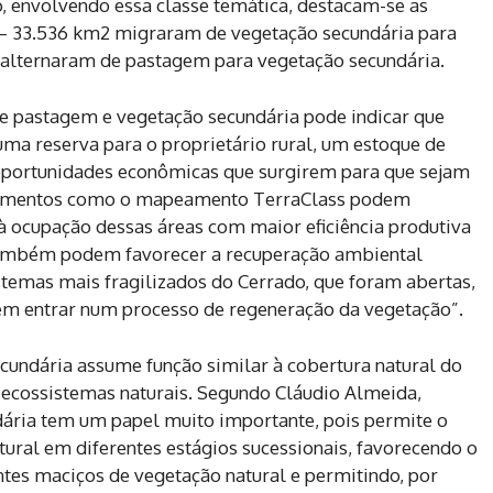
o, envolvendo essa classe temática, destacam-se as
m – 33.536 km2 migraram de vegetação secundária para
2 alternaram de pastagem para vegetação secundária.
re pastagem e vegetação secundária pode indicar que
a reserva para o proprietário rural, um estoque de
 oportunidades econômicas que surgirem para que sejam
strumentos como o mapeamento TerraClass podem
 à ocupação dessas áreas com maior eficiência produtiva
também podem favorecer a recuperação ambiental
stemas mais fragilizados do Cerrado, que foram abertas,
em entrar num processo de regeneração da vegetação”.
undária assume função similar à cobertura natural do
ecossistemas naturais. Segundo Cláudio Almeida,
dária tem um papel muito importante, pois permite o
ural em diferentes estágios sucessionais, favorecendo o
ntes maciços de vegetação natural e permitindo, por