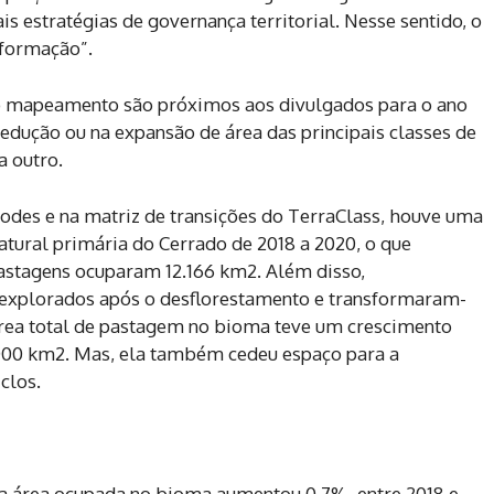
is estratégias de governança territorial. Nesse sentido, o
nformação”.
mo mapeamento são próximos aos divulgados para o ano
edução ou na expansão de área das principais classes de
a outro.
des e na matriz de transições do TerraClass, houve uma
tural primária do Cerrado de 2018 a 2020, o que
pastagens ocuparam 12.166 km2. Além disso,
explorados após o desflorestamento e transformaram-
área total de pastagem no bioma teve um crescimento
0.000 km2. Mas, ela também cedeu espaço para a
clos.
 a área ocupada no bioma aumentou 0,7%, entre 2018 e