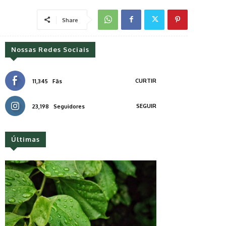
Share
Nossas Redes Sociais
CURTIR
11,345
Fãs
SEGUIR
23,198
Seguidores
Últimas