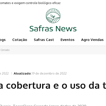
mates e exigem controle biológico eficaz
vimentam a Pecuária
ogs
Cotação
Safras Cast
Eventos
Agro Vendas
a Cerrado
e 2022
Atualizado:
19 de dezembro de 2022
a cobertura e o uso da 