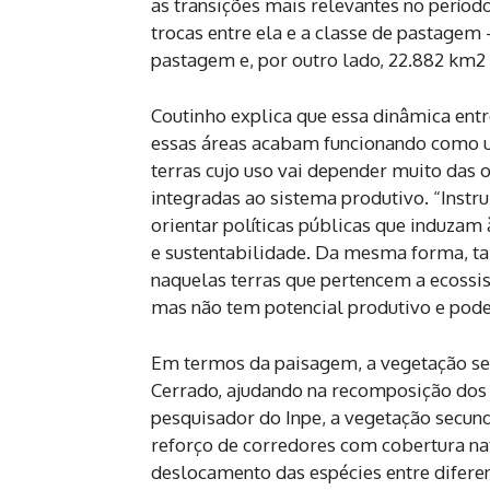
as transições mais relevantes no períod
trocas entre ela e a classe de pastage
pastagem e, por outro lado, 22.882 km
Coutinho explica que essa dinâmica ent
essas áreas acabam funcionando como um
terras cujo uso vai depender muito das
integradas ao sistema produtivo. “In
orientar políticas públicas que induzam
e sustentabilidade. Da mesma forma, 
naquelas terras que pertencem a ecossi
mas não tem potencial produtivo e pod
Em termos da paisagem, a vegetação sec
Cerrado, ajudando na recomposição dos 
pesquisador do Inpe, a vegetação secun
reforço de corredores com cobertura nat
deslocamento das espécies entre difere