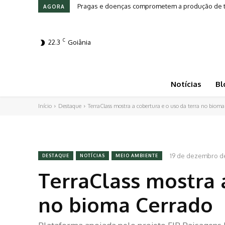
Pragas e doenças comprometem a produção de to
Leilões em Alta: Genética e investimento mo
AGORA
C
22.3
Goiânia
Notícias
Bl
Início
Destaque
TerraClass mostra a cobertura e o uso da terra no biom
19 de dezembro d
DESTAQUE
NOTÍCIAS
MEIO AMBIENTE
TerraClass mostra 
no bioma Cerrado