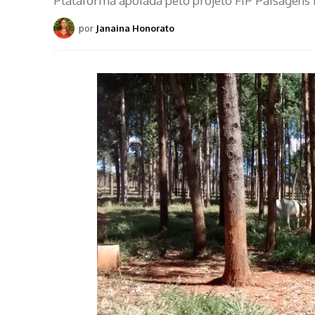
Plataforma apoiada pelo projeto FIP Paisagens 
por
Janaina Honorato