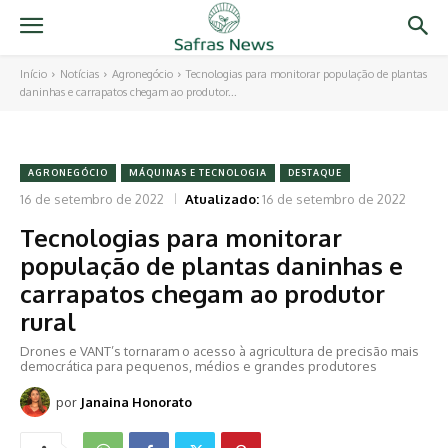
Início
Notícias
Agronegócio
Tecnologias para monitorar população de plantas
daninhas e carrapatos chegam ao produtor...
AGRONEGÓCIO
MÁQUINAS E TECNOLOGIA
DESTAQUE
16 de setembro de 2022
Atualizado:
16 de setembro de 2022
Tecnologias para monitorar
população de plantas daninhas e
carrapatos chegam ao produtor
rural
Drones e VANT’s tornaram o acesso à agricultura de precisão mais
democrática para pequenos, médios e grandes produtores
por
Janaina Honorato