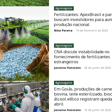
Agronegócio
Fertilizantes: ApexBrasil e pa
buscam investidores para au
produção nacional
Nika Pereira
-
14 de fevereiro de 2024
Agronegócio
CNA discute instabilidade no
fornecimento de fertilizantes
estrangeiros
Janaina Honorato
-
28 de junho de 2022
Agronegócio
Em Goiás, produções de carn
bovina, leite esterilizado, bio
álcool etílico registram qued
abril
Janaina Honorato
-
10 de junho de 2022