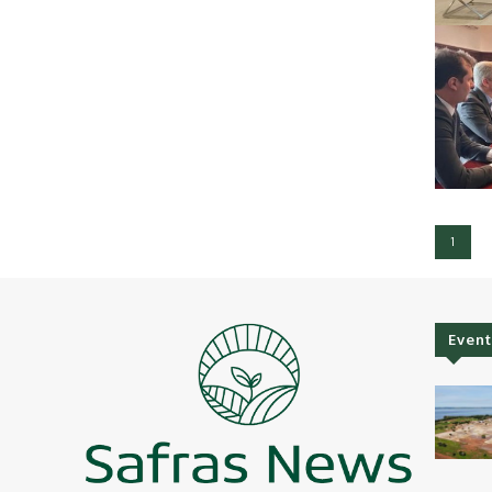
1
Event