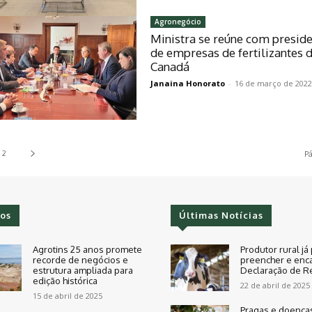
Agronegócio
Ministra se reúne com presid
de empresas de fertilizantes 
Canadá
Janaina Honorato
-
16 de março de 202
2
Pá
os
Últimas Notícias
Agrotins 25 anos promete
Produtor rural já
recorde de negócios e
preencher e enc
estrutura ampliada para
Declaração de R
edição histórica
22 de abril de 2025
15 de abril de 2025
Pragas e doença