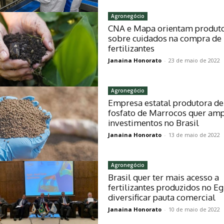
Agronegócio
CNA e Mapa orientam produt
sobre cuidados na compra de
fertilizantes
Janaina Honorato
-
23 de maio de 2022
Agronegócio
Empresa estatal produtora de
fosfato de Marrocos quer amp
investimentos no Brasil
Janaina Honorato
-
13 de maio de 2022
Agronegócio
Brasil quer ter mais acesso a
fertilizantes produzidos no Eg
diversificar pauta comercial
Janaina Honorato
-
10 de maio de 2022