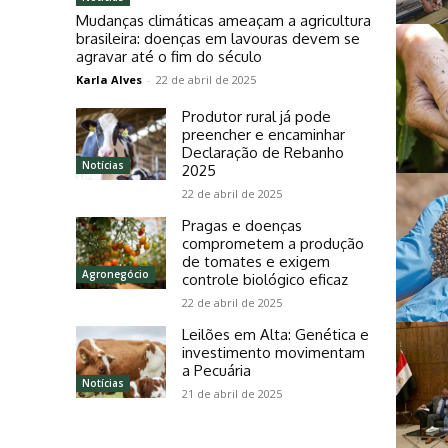
Mudanças climáticas ameaçam a agricultura
brasileira: doenças em lavouras devem se
agravar até o fim do século
Karla Alves
-
22 de abril de 2025
Produtor rural já pode
preencher e encaminhar
Declaração de Rebanho
Notícias
2025
22 de abril de 2025
Pragas e doenças
comprometem a produção
de tomates e exigem
Agronegócio
controle biológico eficaz
22 de abril de 2025
Leilões em Alta: Genética e
investimento movimentam
a Pecuária
Notícias
21 de abril de 2025