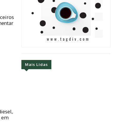
rceiros
mentar
Mais Lidas
e
diesel,
a em