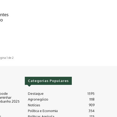
entes
do
2
gina 1 de 2
Categorias Populares
 pode
Destaque
1595
aminhar
Agronegócio
1118
ebanho 2025
Notícias
909
Política e Economia
354
s
Políticas Agrícola
175