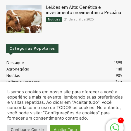
Leilões em Alta: Genética e
investimento movimentam a Pecuária
21 de abril de 2025
Notícias
Categorias Populares
Destaque
1595
Agronegócio
1118
Notícias
909
Política e Economia
354
Políticas Agrícola
175
Usamos cookies em nosso site para oferecer a você a
Máquinas e Tecnologia
128
experiência mais relevante, lembrando suas preferências
Grãos - soja e milho
118
e visitas repetidas. Ao clicar em “Aceitar tudo”, você
concorda com o uso de TODOS os cookies. No entanto,
Meio Ambiente
115
você pode visitar "Configurações de cookies" para
fornecer um consentimento controlado.
1
© Todos os direitos reservados safras.news
Configurar Cookie
Aceitar Tudo