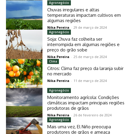
Agronegócio
Chuvas irregulares e altas
temperaturas impactam cultivos em
algumas regiões
Nika Pereira
-
29 de março de 2024
Agronegócio
Soja: Chuva faz colheita ser
interrompida em algumas regiões e
preço do grão sobe
Nika Pereira
-
25 de março de 2024
Clima
Citros: Clima faz preço da laranja subir
no mercado
Nika Pereira
-
11 de março de 2024
Agronegócio
Monitoramento agrícola: Condições
climáticas impactam principais regiões
produtoras de grãos
Nika Pereira
-
26 de fevereiro de 2024
Agronegócio
Mais uma vez, El Niño preocupa
produtores de grãos e ameaça