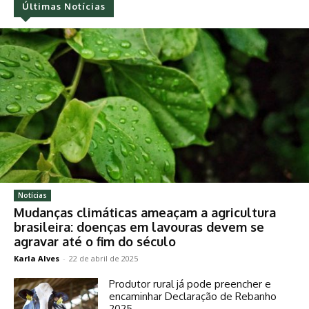
Últimas Notícias
Notícias
Mudanças climáticas ameaçam a agricultura
brasileira: doenças em lavouras devem se
agravar até o fim do século
Karla Alves
-
22 de abril de 2025
Produtor rural já pode preencher e
encaminhar Declaração de Rebanho
2025