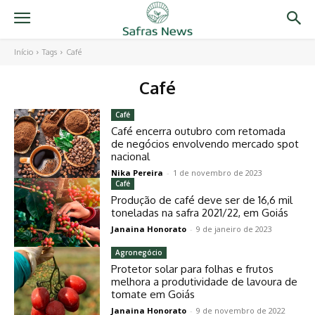
Início
Tags
Café
Café
Café
Café encerra outubro com retomada
de negócios envolvendo mercado spot
nacional
Nika Pereira
-
1 de novembro de 2023
Café
Produção de café deve ser de 16,6 mil
toneladas na safra 2021/22, em Goiás
Janaina Honorato
-
9 de janeiro de 2023
Agronegócio
Protetor solar para folhas e frutos
melhora a produtividade de lavoura de
tomate em Goiás
Janaina Honorato
-
9 de novembro de 2022