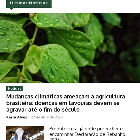
Últimas Notícias
Notícias
Mudanças climáticas ameaçam a agricultura
brasileira: doenças em lavouras devem se
agravar até o fim do século
Karla Alves
-
22 de abril de 2025
Produtor rural já pode preencher e
encaminhar Declaração de Rebanho
2025