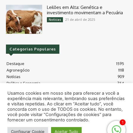
Leilões em Alta: Genética e
investimento movimentam a Pecuária
21 de abril de 2025
Notícias
Categorias Populares
Destaque
1595
Agronegócio
1118
Notícias
909
Política e Economia
354
Políticas Agrícola
175
Usamos cookies em nosso site para oferecer a você a
Máquinas e Tecnologia
128
experiência mais relevante, lembrando suas preferências
Grãos - soja e milho
118
e visitas repetidas. Ao clicar em “Aceitar tudo”, você
concorda com o uso de TODOS os cookies. No entanto,
Meio Ambiente
115
você pode visitar "Configurações de cookies" para
fornecer um consentimento controlado.
1
© Todos os direitos reservados safras.news
Configurar Cookie
Aceitar Tudo