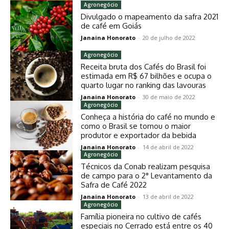
Agronegócio
Divulgado o mapeamento da safra 2021
de café em Goiás
Janaina Honorato
-
20 de julho de 2022
Agronegócio
Receita bruta dos Cafés do Brasil foi
estimada em R$ 67 bilhões e ocupa o
quarto lugar no ranking das lavouras
Janaina Honorato
-
30 de maio de 2022
Agronegócio
Conheça a história do café no mundo e
como o Brasil se tornou o maior
produtor e exportador da bebida
Janaina Honorato
-
14 de abril de 2022
Agronegócio
Técnicos da Conab realizam pesquisa
de campo para o 2° Levantamento da
Safra de Café 2022
Janaina Honorato
-
13 de abril de 2022
Agronegócio
Família pioneira no cultivo de cafés
especiais no Cerrado está entre os 40