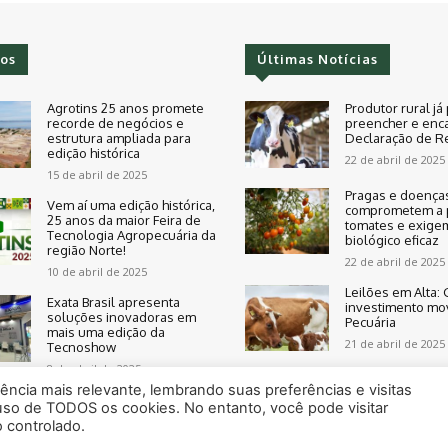
os
Últimas Notícias
Agrotins 25 anos promete
Produtor rural já
recorde de negócios e
preencher e enc
estrutura ampliada para
Declaração de R
edição histórica
22 de abril de 2025
15 de abril de 2025
Pragas e doença
Vem aí uma edição histórica,
comprometem a 
25 anos da maior Feira de
tomates e exige
Tecnologia Agropecuária da
biológico eficaz
região Norte!
22 de abril de 2025
10 de abril de 2025
Leilões em Alta: 
Exata Brasil apresenta
investimento mo
soluções inovadoras em
Pecuária
mais uma edição da
21 de abril de 2025
Tecnoshow
8 de abril de 2025
ncia mais relevante, lembrando suas preferências e visitas
 uso de TODOS os cookies. No entanto, você pode visitar
 controlado.