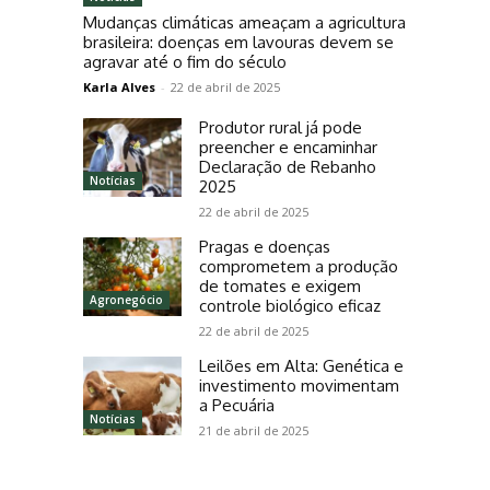
Mudanças climáticas ameaçam a agricultura
brasileira: doenças em lavouras devem se
agravar até o fim do século
Karla Alves
-
22 de abril de 2025
Produtor rural já pode
preencher e encaminhar
Declaração de Rebanho
Notícias
2025
22 de abril de 2025
Pragas e doenças
comprometem a produção
de tomates e exigem
Agronegócio
controle biológico eficaz
22 de abril de 2025
Leilões em Alta: Genética e
investimento movimentam
a Pecuária
Notícias
21 de abril de 2025