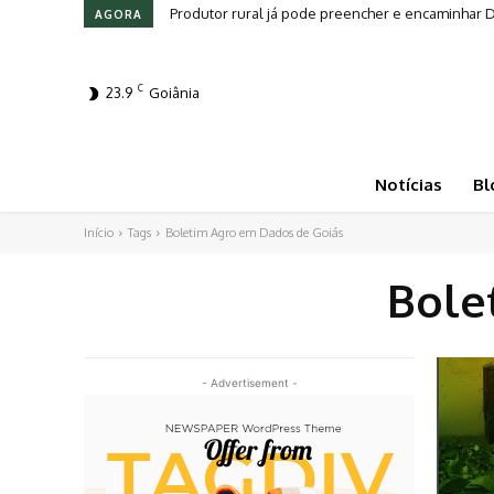
Produtor rural já pode preencher e encaminhar
AGORA
C
23.9
Goiânia
Notícias
Bl
Início
Tags
Boletim Agro em Dados de Goiás
Bole
- Advertisement -