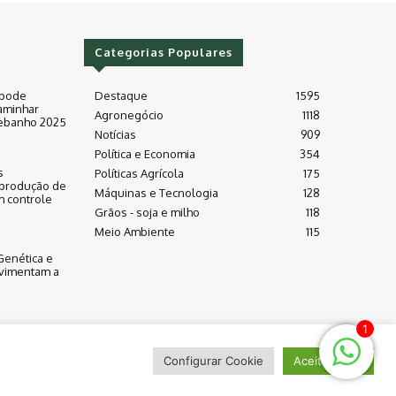
Categorias Populares
 pode
Destaque
1595
aminhar
Agronegócio
1118
ebanho 2025
Notícias
909
Política e Economia
354
s
Políticas Agrícola
175
produção de
Máquinas e Tecnologia
128
m controle
Grãos - soja e milho
118
Meio Ambiente
115
Genética e
vimentam a
1
Configurar Cookie
Aceitar Tudo
Sobre
Contato
Termos de uso
Política de privacidade