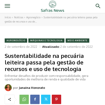
Início
Notícias
Agronegócio
Sustentabilidade na pecuária leiteira passa pela
gestão de recursos e uso de...
AGRONEGÓCIO
MÁQUINAS E TECNOLOGIA
MEIO AMBIENTE
2 de setembro de 2022
Atualizado:
2 de setembro de 2022
Sustentabilidade na pecuária
leiteira passa pela gestão de
recursos e uso de tecnologia
Enfrentar desafios de produzir com responsabilidade, gera
oportunidades de melhoria de renda e qualidade de vida
por
Janaina Honorato