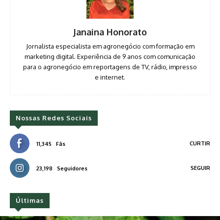
Janaina Honorato
Jornalista especialista em agronegócio com formação em
marketing digital. Experiência de 9 anos com comunicação
para o agronegócio em reportagens de TV, rádio, impresso
e internet.
Nossas Redes Sociais
CURTIR
11,345
Fãs
SEGUIR
23,198
Seguidores
Últimas