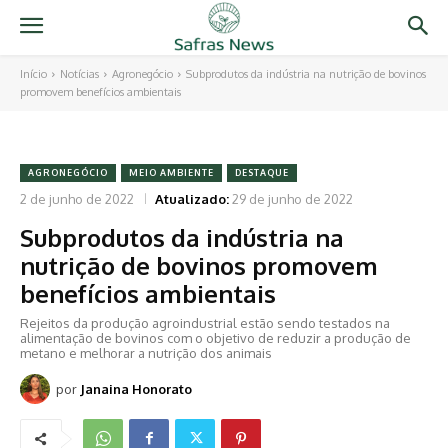
Início
Notícias
Agronegócio
Subprodutos da indústria na nutrição de bovinos
promovem benefícios ambientais
AGRONEGÓCIO
MEIO AMBIENTE
DESTAQUE
2 de junho de 2022
Atualizado:
29 de junho de 2022
Subprodutos da indústria na
nutrição de bovinos promovem
benefícios ambientais
Rejeitos da produção agroindustrial estão sendo testados na
alimentação de bovinos com o objetivo de reduzir a produção de
metano e melhorar a nutrição dos animais
por
Janaina Honorato