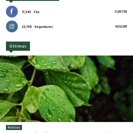
CURTIR
11,345
Fãs
SEGUIR
23,198
Seguidores
Últimas
Notícias