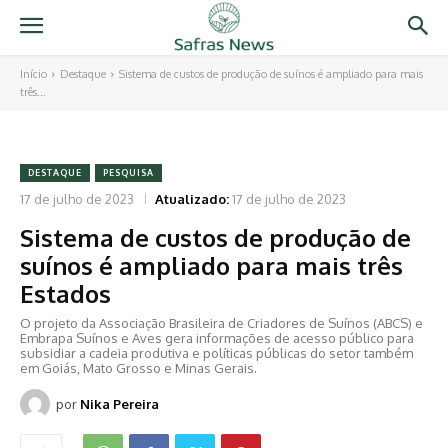
Início
Destaque
Sistema de custos de produção de suínos é ampliado para mais
três...
DESTAQUE
PESQUISA
17 de julho de 2023
Atualizado:
17 de julho de 2023
Sistema de custos de produção de
suínos é ampliado para mais três
Estados
O projeto da Associação Brasileira de Criadores de Suínos (ABCS) e
Embrapa Suínos e Aves gera informações de acesso público para
subsidiar a cadeia produtiva e políticas públicas do setor também
em Goiás, Mato Grosso e Minas Gerais.
por
Nika Pereira