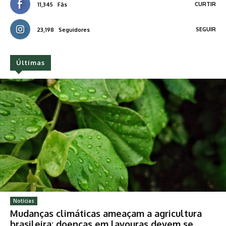
CURTIR
11,345
Fãs
SEGUIR
23,198
Seguidores
Últimas
Notícias
Mudanças climáticas ameaçam a agricultura
brasileira: doenças em lavouras devem se