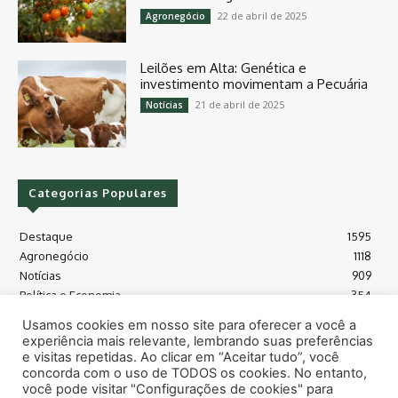
22 de abril de 2025
Agronegócio
Leilões em Alta: Genética e
investimento movimentam a Pecuária
21 de abril de 2025
Notícias
Categorias Populares
Destaque
1595
Agronegócio
1118
Notícias
909
Política e Economia
354
Políticas Agrícola
175
Usamos cookies em nosso site para oferecer a você a
Máquinas e Tecnologia
128
experiência mais relevante, lembrando suas preferências
Grãos - soja e milho
118
e visitas repetidas. Ao clicar em “Aceitar tudo”, você
concorda com o uso de TODOS os cookies. No entanto,
Meio Ambiente
115
você pode visitar "Configurações de cookies" para