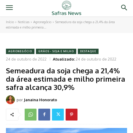
Início
Notícias
Agronegócio
Semeadura da soja chega a 21,4% da área
estimada e milho primeira...
AGRONEGÓCIO
GRÃOS - SOJA E MILHO
DESTAQUE
24 de outubro de 2022
Atualizado:
24 de outubro de 2022
Semeadura da soja chega a 21,4%
da área estimada e milho primeira
safra alcança 30,9%
por
Janaina Honorato