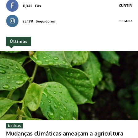
CURTIR
11,345
Fãs
SEGUIR
23,198
Seguidores
Últimas
Notícias
Mudanças climáticas ameaçam a agricultura