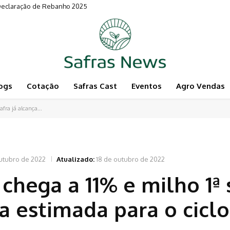
 Declaração de Rebanho 2025
ogs
Cotação
Safras Cast
Eventos
Agro Vendas
afra já alcança...
utubro de 2022
Atualizado:
18 de outubro de 2022
hega a 11% e milho 1ª s
a estimada para o ciclo