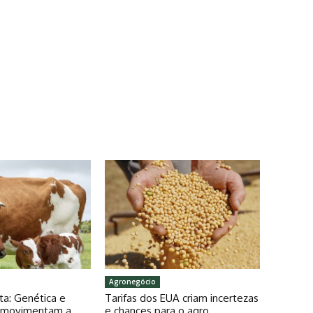
Agronegócio
ta: Genética e
Tarifas dos EUA criam incertezas
o movimentam a
e chances para o agro