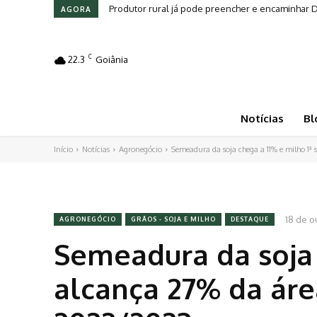
Produtor rural já pode preencher e encaminhar
AGORA
C
22.3
Goiânia
Notícias
Bl
Início
Notícias
Agronegócio
Semeadura da soja chega a 11% e milho 1ª s
18 de o
AGRONEGÓCIO
GRÃOS - SOJA E MILHO
DESTAQUE
Semeadura da soja c
alcança 27% da áre