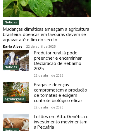
Notícias
Mudanças climáticas ameaçam a agricultura
brasileira: doenças em lavouras devem se
agravar até o fim do século
Karla Alves
-
22 de abril de 2025
Produtor rural já pode
preencher e encaminhar
Declaração de Rebanho
Notícias
2025
22 de abril de 2025
Pragas e doenças
comprometem a produção
de tomates e exigem
Agronegócio
controle biológico eficaz
22 de abril de 2025
Leilões em Alta: Genética e
investimento movimentam
a Pecuária
Notícias