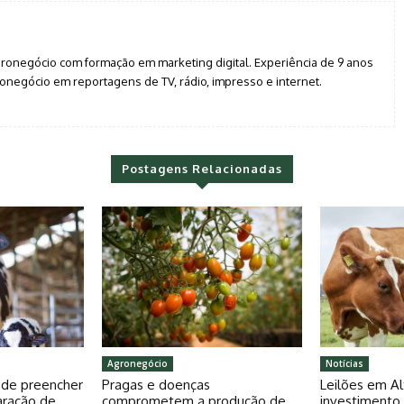
agronegócio com formação em marketing digital. Experiência de 9 anos
negócio em reportagens de TV, rádio, impresso e internet.
Postagens Relacionadas
Agronegócio
Notícias
pode preencher
Pragas e doenças
Leilões em Al
aração de
comprometem a produção de
investiment