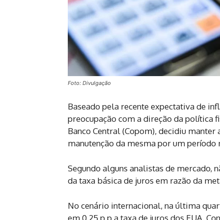
Foto: Divulgação
Baseado pela recente expectativa de infl
preocupação com a direção da política f
Banco Central (Copom), decidiu manter a
manutenção da mesma por um período 
Segundo alguns analistas de mercado, n
da taxa básica de juros em razão da met
No cenário internacional, na última quar
em 0,25 p.p a taxa de juros dos EUA. Co