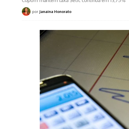
Copom mantém taxa Selic continua em 13,75%
por
Janaina Honorato