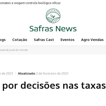
tes e exigem controle biológico eficaz
mentam a Pecuária
ogs
Cotação
Safras Cast
Eventos
Agro Vendas
taxas de juros do mundo
o de 2023
Atualizado:
2 de fevereiro de 2023
por decisões nas taxas