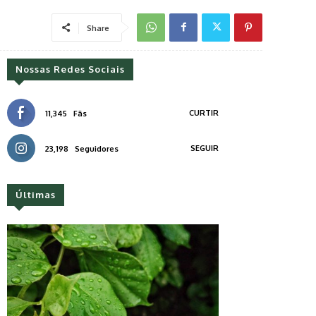
Share
Nossas Redes Sociais
CURTIR
11,345
Fãs
SEGUIR
23,198
Seguidores
Últimas