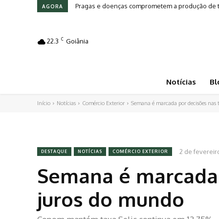
Pragas e doenças comprometem a produção de toma
Leilões em Alta: Genética e investimento movi
AGORA
C
22.3
Goiânia
Notícias
Bl
Início
Notícias
Comércio Exterior
Semana é marcada por decisões nas 
2 de fevereir
DESTAQUE
NOTÍCIAS
COMÉRCIO EXTERIOR
Semana é marcada 
juros do mundo