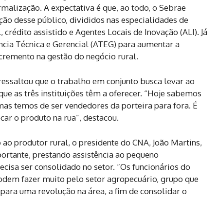
rmalização. A expectativa é que, ao todo, o Sebrae
ção desse público, divididos nas especialidades de
rédito assistido e Agentes Locais de Inovação (ALI). Já
ência Técnica e Gerencial (ATEG) para aumentar a
cremento na gestão do negócio rural.
ressaltou que o trabalho em conjunto busca levar ao
e as três instituições têm a oferecer. “Hoje sabemos
as temos de ser vendedores da porteira para fora. É
car o produto na rua”, destacou.
o ao produtor rural, o presidente do CNA, João Martins,
portante, prestando assistência ao pequeno
cisa ser consolidado no setor. “Os funcionários do
odem fazer muito pelo setor agropecuário, grupo que
 para uma revolução na área, a fim de consolidar o