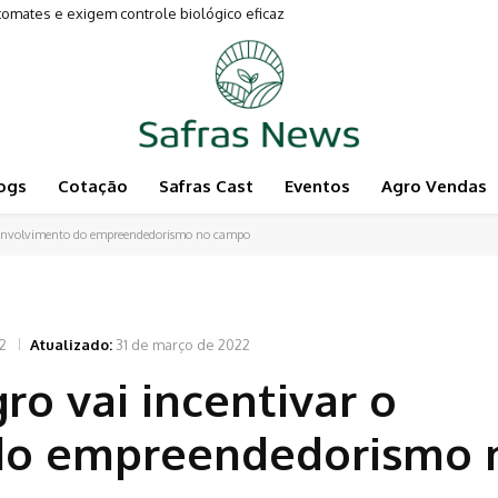
mates e exigem controle biológico eficaz
ogs
Cotação
Safras Cast
Eventos
Agro Vendas
desenvolvimento do empreendedorismo no campo
2
Atualizado:
31 de março de 2022
ro vai incentivar o
do empreendedorismo 