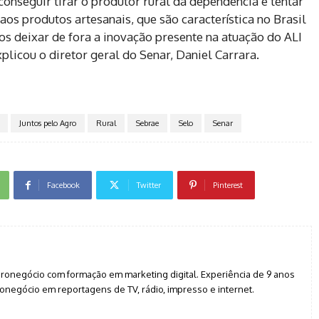
conseguir tirar o produtor rural da dependência e tentar
 produtos artesanais, que são característica no Brasil
s deixar de fora a inovação presente na atuação do ALI
xplicou o diretor geral do Senar, Daniel Carrara.
Juntos pelo Agro
Rural
Sebrae
Selo
Senar
Facebook
Twitter
Pinterest
agronegócio com formação em marketing digital. Experiência de 9 anos
negócio em reportagens de TV, rádio, impresso e internet.