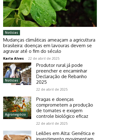
Notícias
Mudanças climáticas ameaçam a agricultura
brasileira: doenças em lavouras devem se
agravar até o fim do século
Karla Alves
-
22 de abril de 2025
Produtor rural já pode
preencher e encaminhar
Declaração de Rebanho
Notícias
2025
22 de abril de 2025
Pragas e doenças
comprometem a produção
de tomates e exigem
Agronegócio
controle biológico eficaz
22 de abril de 2025
Leilões em Alta: Genética e
investimento movimentam