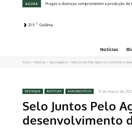
Pragas e doenças comprometem a produção de to
AGORA
C
21.5
Goiânia
Notícias
Bl
Início
Notícias
Agronegócio
Selo Juntos Pelo Agro vai incentivar o 
31 de março de 202
DESTAQUE
NOTÍCIAS
AGRONEGÓCIO
Selo Juntos Pelo Ag
desenvolvimento 