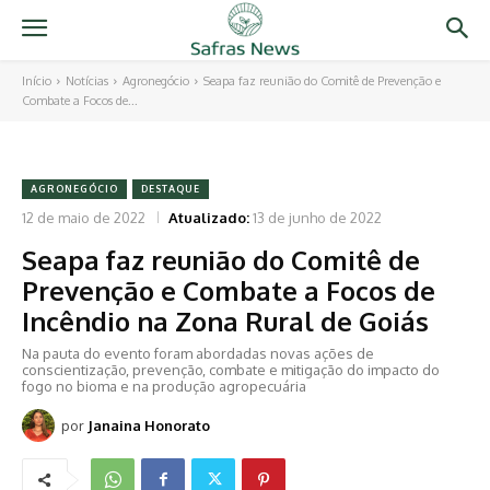
Início
Notícias
Agronegócio
Seapa faz reunião do Comitê de Prevenção e
Combate a Focos de...
AGRONEGÓCIO
DESTAQUE
12 de maio de 2022
Atualizado:
13 de junho de 2022
Seapa faz reunião do Comitê de
Prevenção e Combate a Focos de
Incêndio na Zona Rural de Goiás
Na pauta do evento foram abordadas novas ações de
conscientização, prevenção, combate e mitigação do impacto do
fogo no bioma e na produção agropecuária
por
Janaina Honorato