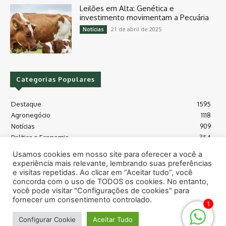
Leilões em Alta: Genética e
investimento movimentam a Pecuária
21 de abril de 2025
Notícias
Categorias Populares
Destaque
1595
Agronegócio
1118
Notícias
909
Política e Economia
354
Políticas Agrícola
175
Usamos cookies em nosso site para oferecer a você a
Máquinas e Tecnologia
128
experiência mais relevante, lembrando suas preferências
Grãos - soja e milho
118
e visitas repetidas. Ao clicar em “Aceitar tudo”, você
concorda com o uso de TODOS os cookies. No entanto,
Meio Ambiente
115
você pode visitar "Configurações de cookies" para
fornecer um consentimento controlado.
1
© Todos os direitos reservados safras.news
Configurar Cookie
Aceitar Tudo