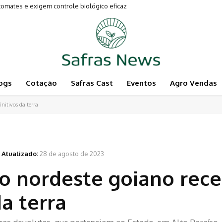
mates e exigem controle biológico eficaz
ogs
Cotação
Safras Cast
Eventos
Agro Vendas
initivos da terra
Atualizado:
28 de agosto de 2023
do nordeste goiano re
da terra