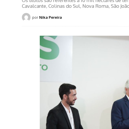
Os títulos são referentes a 10 mil hectares de t
Cavalcante, Colinas do Sul, Nova Roma, São João
por
Nika Pereira