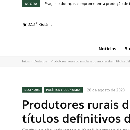
Pragas e doenças comprometem a produção de to
AGORA
C
32.3
Goiânia
Notícias
Bl
Início
Destaque
Produtores rurais do nordeste goiano recebem títulos def
28 de agosto de 2023
DESTAQUE
POLÍTICA E ECONOMIA
Produtores rurais 
títulos definitivos 