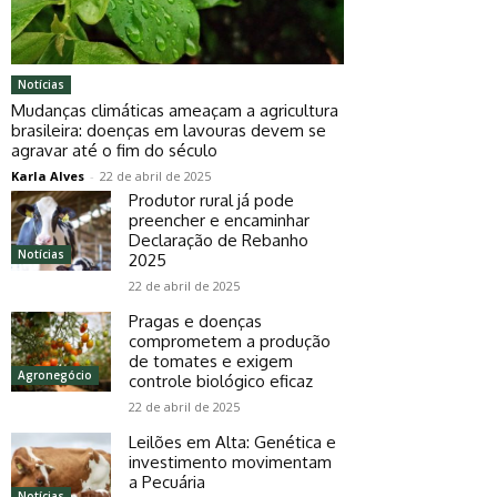
Notícias
Mudanças climáticas ameaçam a agricultura
brasileira: doenças em lavouras devem se
agravar até o fim do século
Karla Alves
-
22 de abril de 2025
Produtor rural já pode
preencher e encaminhar
Declaração de Rebanho
Notícias
2025
22 de abril de 2025
Pragas e doenças
comprometem a produção
de tomates e exigem
Agronegócio
controle biológico eficaz
22 de abril de 2025
Leilões em Alta: Genética e
investimento movimentam
a Pecuária
Notícias