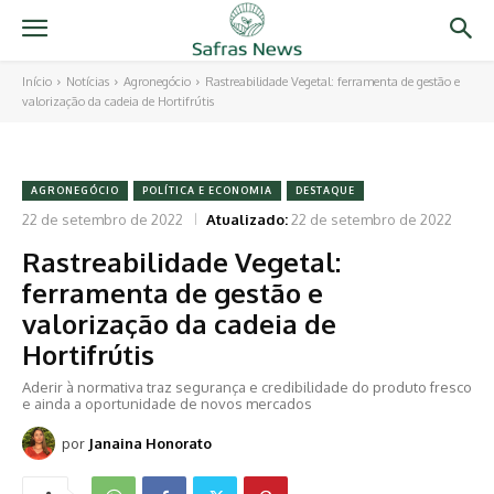
Início
Notícias
Agronegócio
Rastreabilidade Vegetal: ferramenta de gestão e
valorização da cadeia de Hortifrútis
AGRONEGÓCIO
POLÍTICA E ECONOMIA
DESTAQUE
22 de setembro de 2022
Atualizado:
22 de setembro de 2022
Rastreabilidade Vegetal:
ferramenta de gestão e
valorização da cadeia de
Hortifrútis
Aderir à normativa traz segurança e credibilidade do produto fresco
e ainda a oportunidade de novos mercados
por
Janaina Honorato