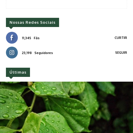
Nossas Redes Sociais
CURTIR
11,345
Fãs
SEGUIR
23,198
Seguidores
Últimas