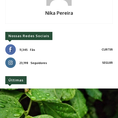
Nika Pereira
Nossas Redes Sociais
CURTIR
11,345
Fãs
SEGUIR
23,198
Seguidores
Últimas