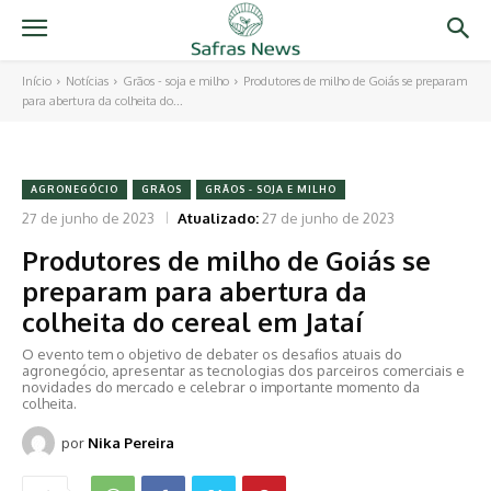
Início
Notícias
Grãos - soja e milho
Produtores de milho de Goiás se preparam
para abertura da colheita do...
AGRONEGÓCIO
GRÃOS
GRÃOS - SOJA E MILHO
27 de junho de 2023
Atualizado:
27 de junho de 2023
Produtores de milho de Goiás se
preparam para abertura da
colheita do cereal em Jataí
O evento tem o objetivo de debater os desafios atuais do
agronegócio, apresentar as tecnologias dos parceiros comerciais e
novidades do mercado e celebrar o importante momento da
colheita.
por
Nika Pereira