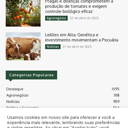
Pragas e doenças comprometem a
produção de tomates e exigem
controle biológico eficaz
22 de abril de 2025
Agronegócio
Leilões em Alta: Genética e
investimento movimentam a Pecuária
21 de abril de 2025
Notícias
Categorias Populares
Destaque
1595
Agronegócio
1118
Notícias
909
Política e Economia
354
Políticas Agrícola
175
Usamos cookies em nosso site para oferecer a você a
Máquinas e Tecnologia
128
experiência mais relevante, lembrando suas preferências
Grãos - soja e milho
118
e visitas repetidas. Ao clicar em “Aceitar tudo”, você