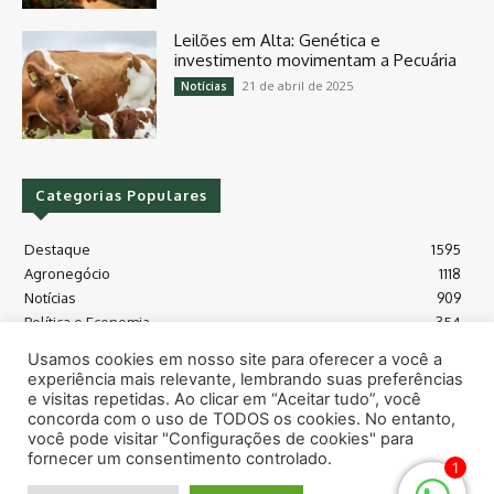
Leilões em Alta: Genética e
investimento movimentam a Pecuária
21 de abril de 2025
Notícias
Categorias Populares
Destaque
1595
Agronegócio
1118
Notícias
909
Política e Economia
354
Políticas Agrícola
175
Usamos cookies em nosso site para oferecer a você a
Máquinas e Tecnologia
128
experiência mais relevante, lembrando suas preferências
Grãos - soja e milho
118
e visitas repetidas. Ao clicar em “Aceitar tudo”, você
concorda com o uso de TODOS os cookies. No entanto,
Meio Ambiente
115
você pode visitar "Configurações de cookies" para
fornecer um consentimento controlado.
1
© Todos os direitos reservados safras.news