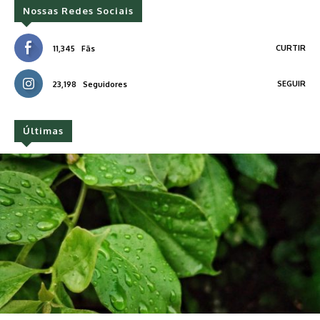
Nossas Redes Sociais
CURTIR
11,345
Fãs
SEGUIR
23,198
Seguidores
Últimas