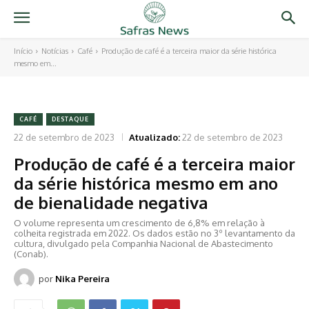
Início
Notícias
Café
Produção de café é a terceira maior da série histórica
mesmo em...
CAFÉ
DESTAQUE
22 de setembro de 2023
Atualizado:
22 de setembro de 2023
Produção de café é a terceira maior
da série histórica mesmo em ano
de bienalidade negativa
O volume representa um crescimento de 6,8% em relação à
colheita registrada em 2022. Os dados estão no 3º levantamento da
cultura, divulgado pela Companhia Nacional de Abastecimento
(Conab).
por
Nika Pereira