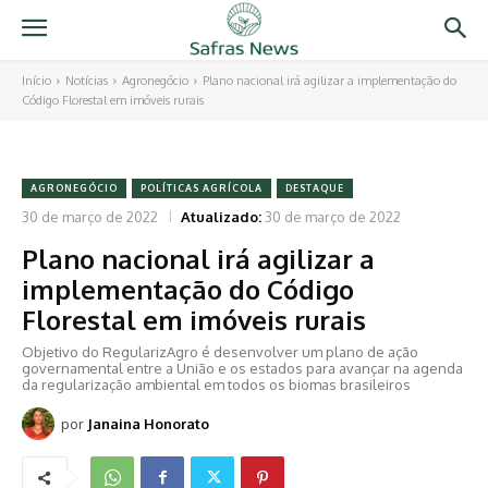
Início
Notícias
Agronegócio
Plano nacional irá agilizar a implementação do
Código Florestal em imóveis rurais
AGRONEGÓCIO
POLÍTICAS AGRÍCOLA
DESTAQUE
30 de março de 2022
Atualizado:
30 de março de 2022
Plano nacional irá agilizar a
implementação do Código
Florestal em imóveis rurais
Objetivo do RegularizAgro é desenvolver um plano de ação
governamental entre a União e os estados para avançar na agenda
da regularização ambiental em todos os biomas brasileiros
por
Janaina Honorato