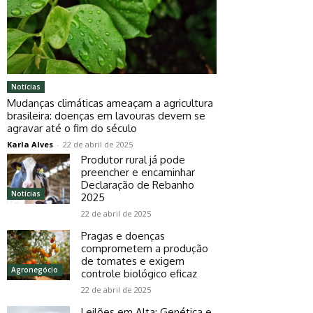
Notícias
Mudanças climáticas ameaçam a agricultura
brasileira: doenças em lavouras devem se
agravar até o fim do século
Karla Alves
-
22 de abril de 2025
Produtor rural já pode
preencher e encaminhar
Declaração de Rebanho
Notícias
2025
22 de abril de 2025
Pragas e doenças
comprometem a produção
de tomates e exigem
Agronegócio
controle biológico eficaz
22 de abril de 2025
Leilões em Alta: Genética e