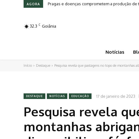
Leilões em Alta: Genética e investimento movim
AGORA
C
32.3
Goiânia
Notícias
Bl
Início
Destaque
Pesquisa revela que pastagens no topo de montanhas ab
17 de janeiro de 2023
DESTAQUE
NOTÍCIAS
EDUCAÇÃO
Pesquisa revela qu
montanhas abriga