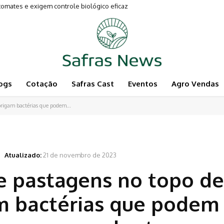
entam a Pecuária
ogs
Cotação
Safras Cast
Eventos
Agro Vendas
rigam bactérias que podem...
Atualizado:
21 de novembro de 2023
e pastagens no topo de
m bactérias que podem