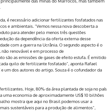
os, principalmente das minas do Marrocos, mas também
.
a, é necessário adicionar fertilizantes fosfatados nas
cos e ambientais. “Vemos nessa nova descoberta a
oduto para atender pelo menos três questões
 redução da dependência da oferta externa desse
lidade com a guerra na Ucrânia. O segundo aspecto é o
al não renovável e em processo de
to são as emissões de gases de efeito estufa. É emitido
cada quilo de fertilizante fosfatado”, aponta Rafael
e um dos autores do artigo. Souza é o cofundador da
fertilizantes. Hoje, 80% da área plantada de soja no país
senta uma economia de aproximadamente US$ 10 bilhões
abalho mostra que aqui no Brasil podemos usar a
mais sustentáveis ​​para a produção de alimentos”,