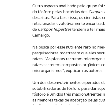
Outro aspecto analisado pelo grupo foi 
do fósforo pelas bactérias dos
Campos 
descritas. Para fazer isso, os cientist
relacionadas evolutivamente encontrad
de
Campos Rupestres
tendem a ter mais 
Camargo.
Na busca por esse nutriente raro no me
pesquisadores mostraram que eles secr
raízes. “As plantas recrutam microrgan
raízes secretem compostos orgânicos c
microrganismos”, explicam os autores.
Um dos desenvolvimentos esperados do e
solubilizadoras de fósforo para dar supo
fósforo é um dos três macronutrientes ma
as menores taxas de absorção pelas cult