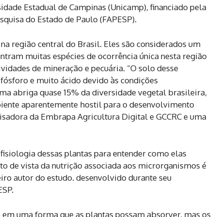
sidade Estadual de Campinas (Unicamp), financiado pela
quisa do Estado de Paulo (FAPESP).
na região central do Brasil. Eles são considerados um
ntram muitas espécies de ocorrência única nesta região
vidades de mineração e pecuária. “O solo desse
ósforo e muito ácido devido às condições
ema abriga quase 15% da diversidade vegetal brasileira,
mbiente aparentemente hostil para o desenvolvimento
quisadora da Embrapa Agricultura Digital e GCCRC e uma
 fisiologia dessas plantas para entender como elas
o de vista da nutrição associada aos microrganismos é
iro autor do estudo. desenvolvido durante seu
ESP.
o em uma forma que as plantas possam absorver, mas os