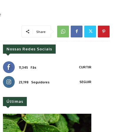
e
Share
Nossas Redes Sociais
CURTIR
11,345
Fãs
SEGUIR
23,198
Seguidores
Últimas