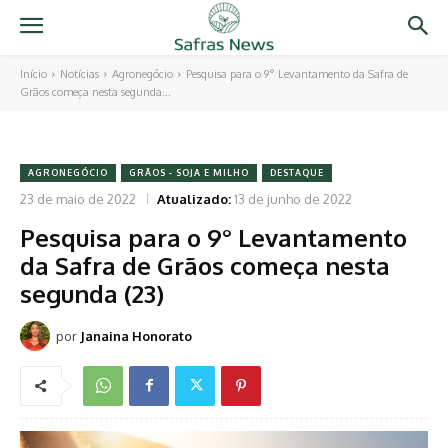
Início
Notícias
Agronegócio
Pesquisa para o 9° Levantamento da Safra de
Grãos começa nesta segunda...
AGRONEGÓCIO
GRÃOS - SOJA E MILHO
DESTAQUE
23 de maio de 2022
Atualizado:
13 de junho de 2022
Pesquisa para o 9° Levantamento
da Safra de Grãos começa nesta
segunda (23)
por
Janaina Honorato