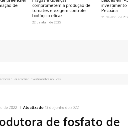
pode preencher
Pragas e doenças
Leilões em Al
aração de
comprometem a produção de
investiment
tomates e exigem controle
Pecuária
biológico eficaz
21 de abril de 20
22 de abril de 2025