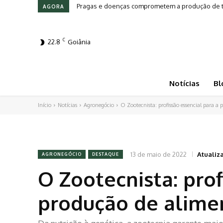
Leilões em Alta: Genética e investimento movim
AGORA
C
22.8
Goiânia
Notícias
Bl
Início
Notícias
Agronegócio
O Zootecnista: profissão essencial para a
13 de maio de 2022
Atualiz
AGRONEGÓCIO
DESTAQUE
O Zootecnista: prof
produção de alime