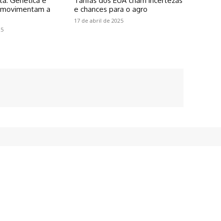
ta: Genética e
Tarifas dos EUA criam incertezas
o movimentam a
e chances para o agro
17 de abril de 2025
25