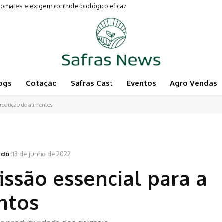
entam a Pecuária
ogs
Cotação
Safras Cast
Eventos
Agro Vendas
 produção de alimentos
ado:
13 de junho de 2022
issão essencial para a
ntos