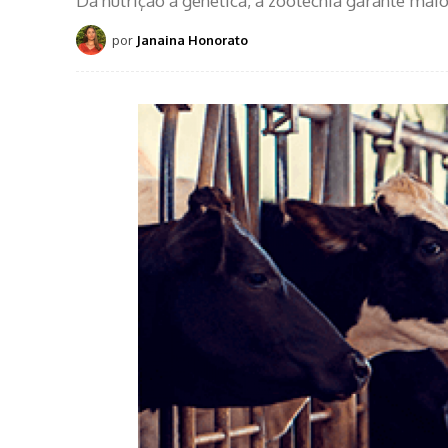
Da nutrição à genética, a zootecnia garante mai
por
Janaina Honorato