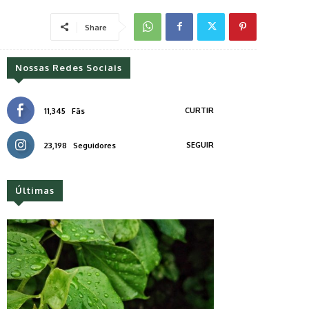
Share
Nossas Redes Sociais
CURTIR
11,345
Fãs
SEGUIR
23,198
Seguidores
Últimas