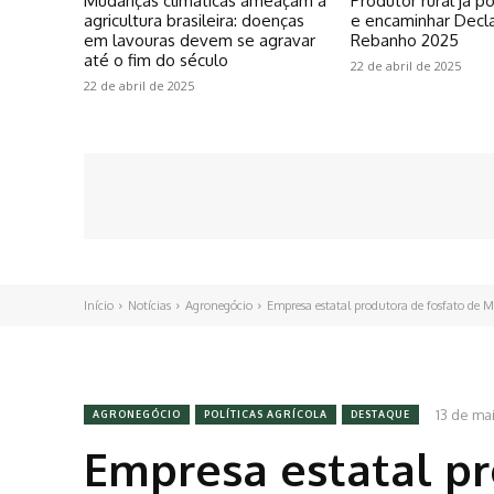
Mudanças climáticas ameaçam a
Produtor rural já 
agricultura brasileira: doenças
e encaminhar Decl
em lavouras devem se agravar
Rebanho 2025
até o fim do século
22 de abril de 2025
22 de abril de 2025