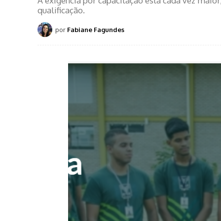
A exigência por capacitação está cada vez maio
qualificação.
por
Fabiane Fagundes