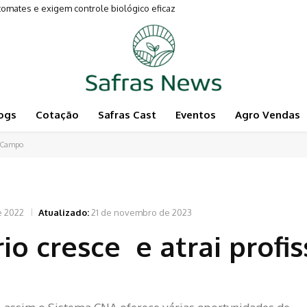
ates e exigem controle biológico eficaz
imentam a Pecuária
ogs
Cotação
Safras Cast
Eventos
Agro Vendas
o Campo
e 2022
Atualizado:
21 de novembro de 2023
o cresce e atrai profis