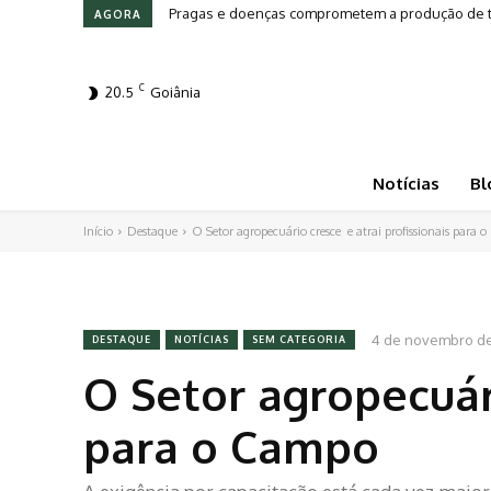
Pragas e doenças comprometem a produção de tom
Leilões em Alta: Genética e investimento mov
AGORA
C
20.5
Goiânia
Notícias
Bl
Início
Destaque
O Setor agropecuário cresce e atrai profissionais para 
4 de novembro d
DESTAQUE
NOTÍCIAS
SEM CATEGORIA
O Setor agropecuári
para o Campo