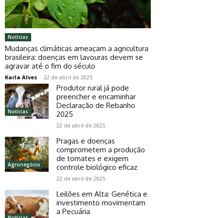
Notícias
Mudanças climáticas ameaçam a agricultura
brasileira: doenças em lavouras devem se
agravar até o fim do século
Karla Alves
-
22 de abril de 2025
Produtor rural já pode
preencher e encaminhar
Declaração de Rebanho
Notícias
2025
22 de abril de 2025
Pragas e doenças
comprometem a produção
de tomates e exigem
Agronegócio
controle biológico eficaz
22 de abril de 2025
Leilões em Alta: Genética e
investimento movimentam
a Pecuária
Notícias