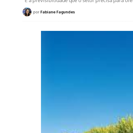
“É a previsibilidade que o setor precisa para of
por
Fabiane Fagundes