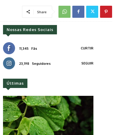
Share
Nossas Redes Sociais
CURTIR
11,345
Fãs
SEGUIR
23,198
Seguidores
Últimas