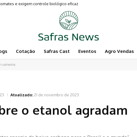
tes e exigem controle biológico eficaz
mentam a Pecuária
ogs
Cotação
Safras Cast
Eventos
Agro Vendas
 usineiros
023
Atualizado:
21 de novembro de 2023
obre o etanol agradam