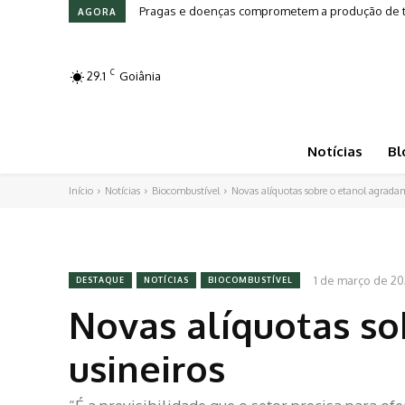
Pragas e doenças comprometem a produção de toma
Leilões em Alta: Genética e investimento movi
AGORA
C
29.1
Goiânia
Notícias
Bl
Início
Notícias
Biocombustível
Novas alíquotas sobre o etanol agradam
1 de março de 2
DESTAQUE
NOTÍCIAS
BIOCOMBUSTÍVEL
Novas alíquotas s
usineiros