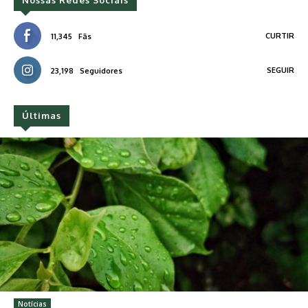
CURTIR
11,345
Fãs
SEGUIR
23,198
Seguidores
Últimas
Notícias