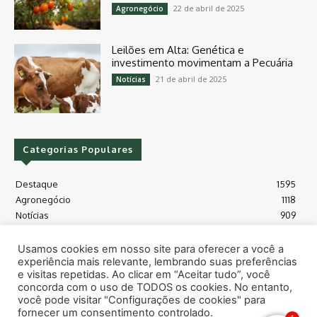
22 de abril de 2025
Agronegócio
Leilões em Alta: Genética e
investimento movimentam a Pecuária
21 de abril de 2025
Notícias
Categorias Populares
Destaque
1595
Agronegócio
1118
Notícias
909
Política e Economia
354
Políticas Agrícola
175
Usamos cookies em nosso site para oferecer a você a
experiência mais relevante, lembrando suas preferências
Máquinas e Tecnologia
128
e visitas repetidas. Ao clicar em “Aceitar tudo”, você
Grãos - soja e milho
118
concorda com o uso de TODOS os cookies. No entanto,
Meio Ambiente
115
você pode visitar "Configurações de cookies" para
fornecer um consentimento controlado.