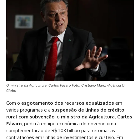
O ministro da Agricultura, Carlos Fávaro Foto: Cristiano Mariz /Agência O
Globo
Com o
esgotamento dos recursos equalizados
em
vários programas e a
suspensão de linhas de crédito
rural com subvenção
, o
ministro da Agricultura, Carlos
Fávaro
, pediu à equipe econômica do governo uma
complementação de R$ 1,03 bilhão para retomar as
contratações em linhas de investimentos e custeio. Em